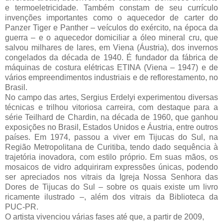
e termoeletricidade. Também constam de seu currículo
invenções importantes como o aquecedor de carter do
Panzer Tiger e Panther – veículos do exército, na época da
guerra – e o aquecedor domiciliar a óleo mineral cru, que
salvou milhares de lares, em Viena (Áustria), dos invernos
congelados da década de 1940. É fundador da fábrica de
máquinas de costura elétricas ETINA (Viena – 1947) e de
vários empreendimentos industriais e de reflorestamento, no
Brasil.
No campo das artes, Sergius Erdelyi experimentou diversas
técnicas e trilhou vitoriosa carreira, com destaque para a
série Teilhard de Chardin, na década de 1960, que ganhou
exposições no Brasil, Estados Unidos e Áustria, entre outros
países. Em 1974, passou a viver em Tijucas do Sul, na
Região Metropolitana de Curitiba, tendo dado sequência à
trajetória inovadora, com estilo próprio. Em suas mãos, os
mosaicos de vidro adquiriram expressões únicas, podendo
ser apreciados nos vitrais da Igreja Nossa Senhora das
Dores de Tijucas do Sul – sobre os quais existe um livro
ricamente ilustrado –, além dos vitrais da Biblioteca da
PUC-PR.
O artista vivenciou várias fases até que, a partir de 2009,